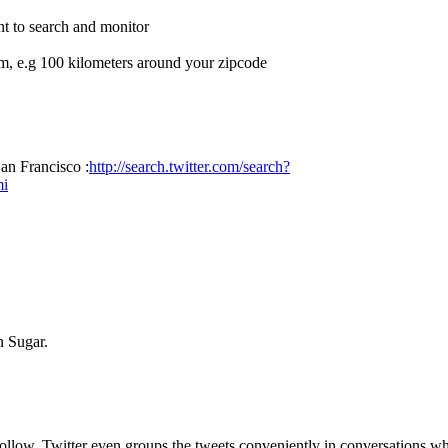
t to search and monitor
rom, e.g 100 kilometers around your zipcode
an Francisco :
http://search.twitter.com/search?
i
n Sugar.
llow. Twitter even groups the tweets conveniently in conversations wh