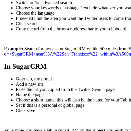
Switch on/to advanced search
Choose your keywords / hashtags / exclude whatever you wan
Choose the language
If needed limit the area you want the Twitter users to come f
Click search
Copy the url from the browser address bar to your clipboard
Example:
Search for tweets on SugarCRM within 500 miles from S
q=+SugarCRM+near%3A%22San+Francisco%22+within%3A500m
In SugarCRM
Goto tab, my portal.
Add a new site
Paste the url you copied from the Twitter Search page
Name the page
Choose a short name, this will also be the name for your Tab i
Set if this is a personal or global page
Click save
Voila,Now you have a tab in sugarCRM on the subject you wish to fo