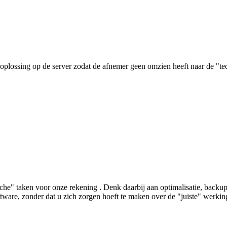
plossing op de server zodat de afnemer geen omzien heeft naar de "tec
he" taken voor onze rekening . Denk daarbij aan optimalisatie, backu
ftware, zonder dat u zich zorgen hoeft te maken over de "juiste" werki