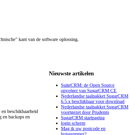
hnische" kant van de software oplossing.
Nieuwste artikelen
SuiteCRM: de Open Source
opvolger van SugarCRM CE
Nederlandse taalpakket SugarCRM
6.5.x beschikbaar voor download
Nederlandse taalpakket SugarCRM
p en beschikbaarheid
voortgezet door Prudento
ng en backups en
SugarCRM startpagina
login scherm
Mag ik uw postcode en
huisnummer?