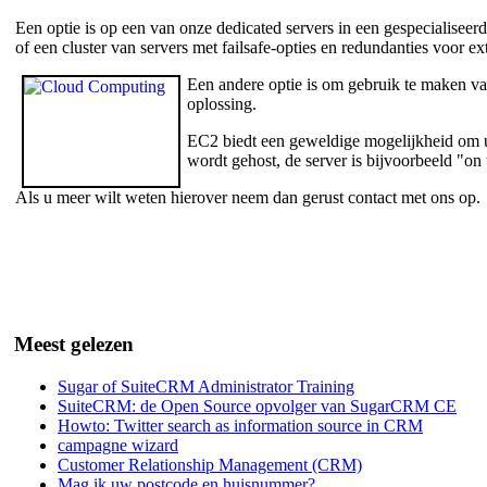
Een optie is op een van onze dedicated servers in een gespecialiseer
of een cluster van servers met failsafe-opties en redundanties voor e
Een andere optie is om gebruik te maken 
oplossing.
EC2 biedt een geweldige mogelijkheid om uw
wordt gehost, de server is bijvoorbeeld "on t
Als u meer wilt weten hierover neem dan gerust contact met ons op.
Meest gelezen
Sugar of SuiteCRM Administrator Training
SuiteCRM: de Open Source opvolger van SugarCRM CE
Howto: Twitter search as information source in CRM
campagne wizard
Customer Relationship Management (CRM)
Mag ik uw postcode en huisnummer?