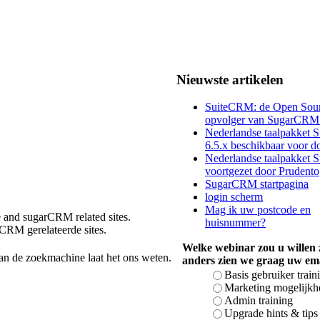
Nieuwste artikelen
SuiteCRM: de Open Sou
opvolger van SugarCR
Nederlandse taalpakket
6.5.x beschikbaar voor 
Nederlandse taalpakket
voortgezet door Prudento
SugarCRM startpagina
login scherm
Mag ik uw postcode en
and sugarCRM related sites.
huisnummer?
CRM gerelateerde sites.
Welke webinar zou u willen z
an de zoekmachine laat het ons weten.
anders zien we graag uw ema
Basis gebruiker train
Marketing mogelijkh
Admin training
Upgrade hints & tips