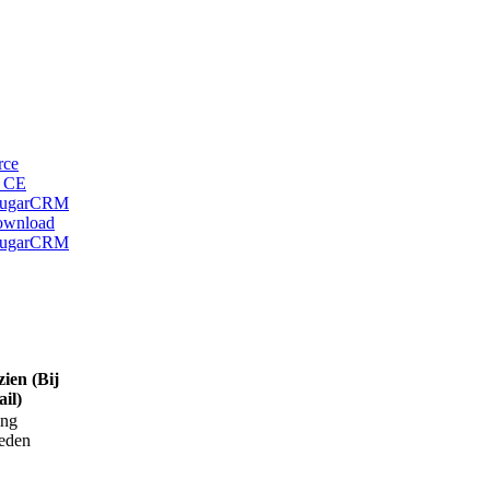
rce
M CE
 SugarCRM
download
 SugarCRM
ien (Bij
il)
ing
eden